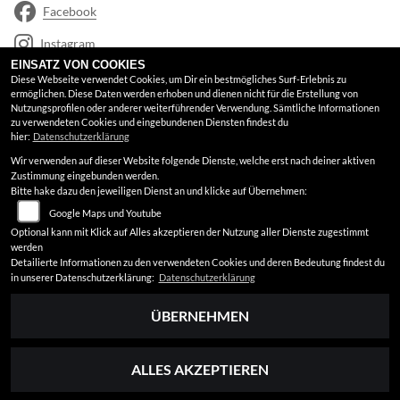
Facebook
Instagram
EINSATZ VON COOKIES
Google Maps
Diese Webseite verwendet Cookies, um Dir ein bestmögliches Surf-Erlebnis zu
ermöglichen. Diese Daten werden erhoben und dienen nicht für die Erstellung von
Nutzungsprofilen oder anderer weiterführender Verwendung. Sämtliche Informationen
RECHTLICHES
zu verwendeten Cookies und eingebundenen Diensten findest du
hier:
Datenschutzerklärung
Wir verwenden auf dieser Website folgende Dienste, welche erst nach deiner aktiven
AGB
Zustimmung eingebunden werden.
Bitte hake dazu den jeweiligen Dienst an und klicke auf Übernehmen:
Impressum
Google Maps und Youtube
Datenschutz
Optional kann mit Klick auf Alles akzeptieren der Nutzung aller Dienste zugestimmt
werden
Disclaimer
Detailierte Informationen zu den verwendeten Cookies und deren Bedeutung findest du
in unserer Datenschutzerklärung:
Datenschutzerklärung
Barrierefreiheit
ÜBERNEHMEN
ALLES AKZEPTIEREN