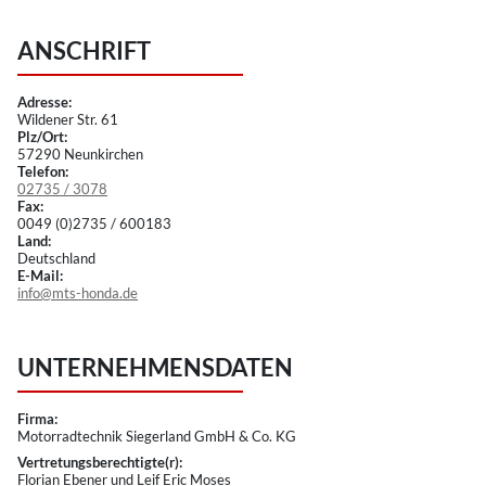
ANSCHRIFT
Adresse:
Wildener Str. 61
Plz/Ort:
57290 Neunkirchen
Telefon:
02735 / 3078
Fax:
0049 (0)2735 / 600183
Land:
Deutschland
E-Mail:
info@mts-honda.de
UNTERNEHMENSDATEN
Firma:
Motorradtechnik Siegerland GmbH & Co. KG
Vertretungsberechtigte(r):
Florian Ebener und Leif Eric Moses