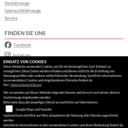
Neufahrzeuge
Gebrauchtfahrzeuge
Service
FINDEN SIE UNS
Facebook
Instagram
EINSATZ VON COOKIES
Google Maps
Diese Webseite verwendet Cookies, um Dir ein bestmögliches Surf-Erlebnis zu
ermöglichen. Diese Daten werden erhoben und dienen nicht für die Erstellung von
Nutzungsprofilen oder anderer weiterführender Verwendung. Sämtliche Informationen
RECHTLICHES
zu verwendeten Cookies und eingebundenen Diensten findest du
hier:
Datenschutzerklärung
Wir verwenden auf dieser Website folgende Dienste, welche erst nach deiner aktiven
AGB
Zustimmung eingebunden werden.
Bitte hake dazu den jeweiligen Dienst an und klicke auf Übernehmen:
Impressum
Google Maps und Youtube
Datenschutz
Optional kann mit Klick auf Alles akzeptieren der Nutzung aller Dienste zugestimmt
werden
Disclaimer
Detailierte Informationen zu den verwendeten Cookies und deren Bedeutung findest du